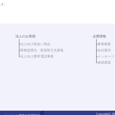
ます。
法人のお客様
企業情報
│
│
├
法人向け取扱い商品
├
事業概要
│
│
├
業務提携先・新規取引先募集
├
会社案内
│
│
└
法人向け携帯電話事業
├
メッセージ
│
└
資材調達
Copyright© 200