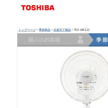
トップページ
>
季節商品
>
生産完了製品
> TLF-18CL22