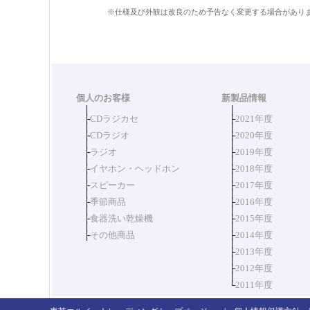
※仕様及び外観は改良のため予告なく変更する場合があり
個人のお客様
新製品情報
│
│
├
CDラジカセ
├
2021年度
│
│
├
CDラジオ
├
2020年度
│
│
├
ラジオ
├
2019年度
│
│
├
イヤホン・ヘッドホン
├
2018年度
│
│
├
スピーカー
├
2017年度
│
│
├
季節商品
├
2016年度
│
│
├
食器洗い乾燥機
├
2015年度
│
│
├
その他商品
├
2014年度
│
├
2013年度
│
├
2012年度
│
└
2011年度