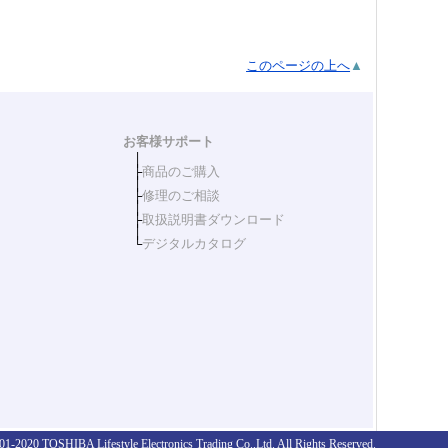
このページの上へ
お客様サポート
│
├
商品のご購入
│
├
修理のご相談
│
├
取扱説明書ダウンロード
│
└
デジタルカタログ
1-2020 TOSHIBA Lifestyle Electronics Trading Co.,Ltd. All Rights Reserved.