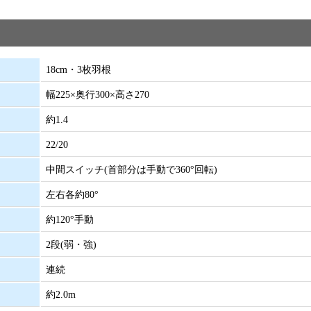
18cm・3枚羽根
幅225×奥行300×高さ270
約1.4
22/20
中間スイッチ(首部分は手動で360°回転)
左右各約80°
約120°手動
2段(弱・強)
連続
約2.0m