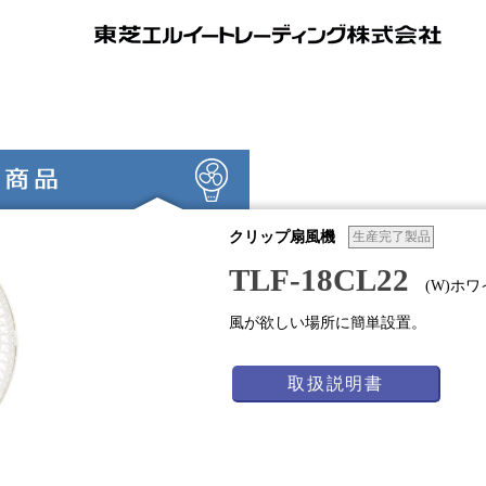
クリップ扇風機
生産完了製品
TLF-18CL22
(W)ホワ
風が欲しい場所に簡単設置。
取扱説明書